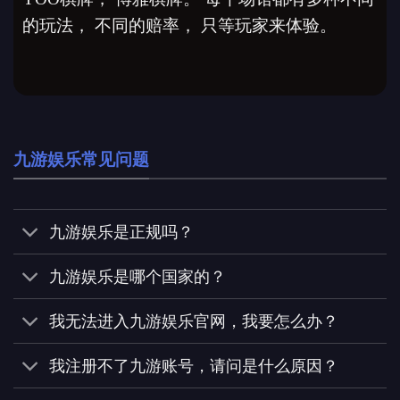
的玩法， 不同的赔率， 只等玩家来体验。
九游娱乐常见问题
九游娱乐是正规吗？
九游娱乐是哪个国家的？
我无法进入九游娱乐官网，我要怎么办？
我注册不了九游账号，请问是什么原因？