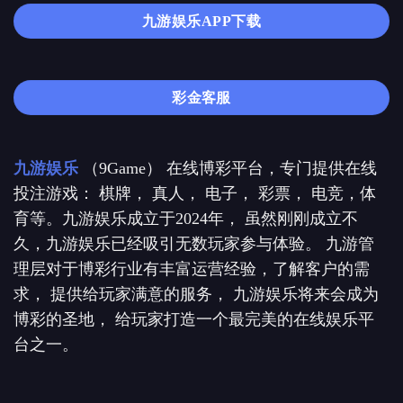
九游娱乐APP下载
彩金客服
九游娱乐
（9Game） 在线博彩平台，专门提供在线
投注游戏： 棋牌， 真人， 电子， 彩票， 电竞，体
育等。九游娱乐成立于2024年， 虽然刚刚成立不
久，九游娱乐已经吸引无数玩家参与体验。 九游管
理层对于博彩行业有丰富运营经验，了解客户的需
求， 提供给玩家满意的服务， 九游娱乐将来会成为
博彩的圣地， 给玩家打造一个最完美的在线娱乐平
台之一。