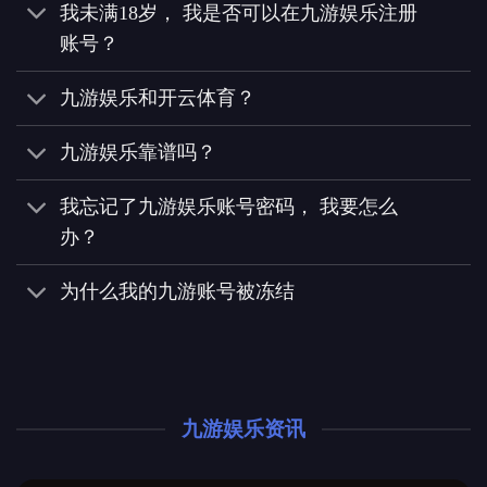
我未满18岁， 我是否可以在九游娱乐注册
账号？
九游娱乐和开云体育？
九游娱乐靠谱吗？
我忘记了九游娱乐账号密码， 我要怎么
办？
为什么我的九游账号被冻结
九游娱乐资讯